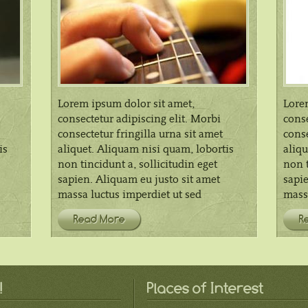
Lorem ipsum dolor sit amet,
Lore
consectetur adipiscing elit. Morbi
conse
consectetur fringilla urna sit amet
conse
is
aliquet. Aliquam nisi quam, lobortis
aliqu
non tincidunt a, sollicitudin eget
non t
sapien. Aliquam eu justo sit amet
sapie
massa luctus imperdiet ut sed
massa
Read More
R
!
Places of Interest