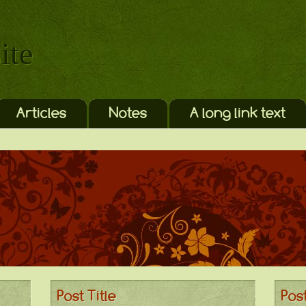
ite
Articles
Notes
A long link text
Post Title
Post