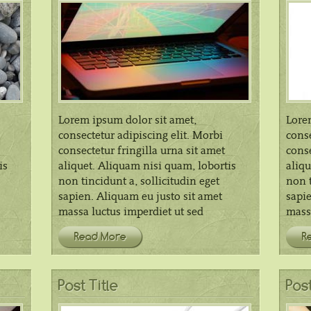
Lorem ipsum dolor sit amet,
Lore
consectetur adipiscing elit. Morbi
conse
consectetur fringilla urna sit amet
conse
is
aliquet. Aliquam nisi quam, lobortis
aliqu
non tincidunt a, sollicitudin eget
non t
sapien. Aliquam eu justo sit amet
sapie
massa luctus imperdiet ut sed
massa
Read More
R
Post Title
Post