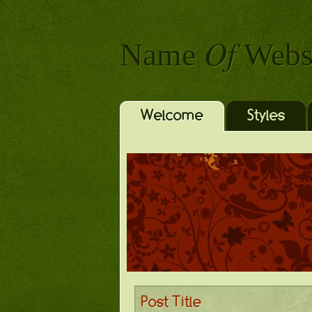
Of
Name
Webs
Welcome
Styles
Post Title