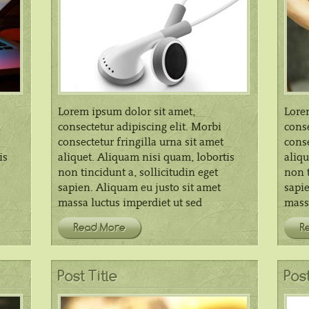
Lorem ipsum dolor sit amet,
Lore
consectetur adipiscing elit. Morbi
conse
consectetur fringilla urna sit amet
conse
is
aliquet. Aliquam nisi quam, lobortis
aliqu
non tincidunt a, sollicitudin eget
non t
sapien. Aliquam eu justo sit amet
sapie
massa luctus imperdiet ut sed
massa
Read More
R
Post Title
Post