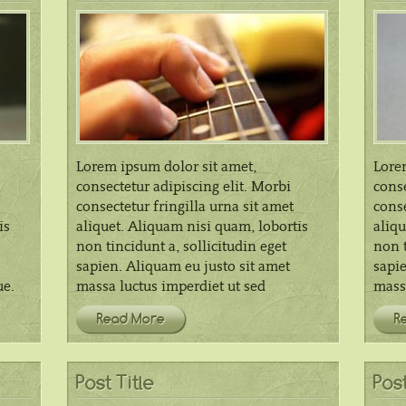
Lorem ipsum dolor sit amet,
Lore
consectetur adipiscing elit. Morbi
conse
consectetur fringilla urna sit amet
conse
is
aliquet. Aliquam nisi quam, lobortis
aliqu
non tincidunt a, sollicitudin eget
non t
sapien. Aliquam eu justo sit amet
sapie
ue.
massa luctus imperdiet ut sed
massa
Read More
R
Post Title
Post